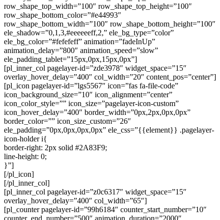
row_shape_top_width=”100″ row_shape_top_height=”100″
row_shape_bottom_color=”#e44993″
row_shape_bottom_width=”100″ row_shape_bottom_height=”100″
ele_shadow=”0,1,3,#eeeeeeff,2,” ele_bg_type=”color”
ele_bg_color=”#fefefeff” animation=”fadeInUp”
animation_delay=”800″ animation_speed=”slow”
ele_padding_tablet=”15px,0px,15px,0px”]
[pl_inner_col pagelayer-id=”zde3978″ widget_space=”15″
overlay_hover_delay=”400″ col_width=”20″ content_pos=”center”]
[pl_icon pagelayer-id=”lgs5567″ icon=”fas fa-file-code”
icon_background_size=”10″ icon_alignment=”center”
icon_color_style=”” icon_size=”pagelayer-icon-custom”
icon_hover_delay=”400″ border_width=”0px,2px,0px,0px”
border_color=”” icon_size_custom=”26″
ele_padding=”0px,0px,0px,0px” ele_css=”{{element}} .pagelayer-
icon-holder i{
border-right: 2px solid #2A83F9;
line-height: 0;
}”]
[/pl_icon]
[/pl_inner_col]
[pl_inner_col pagelayer-id=”z0c6317″ widget_space=”15″
overlay_hover_delay=”400″ col_width=”65″]
[pl_counter pagelayer-id=”99h6184″ counter_start_number=”10″
counter_end_number=”500″ animation_duration=”2000″