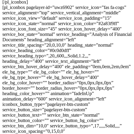
[/pl_iconbox]
[pl_iconbox pagelayer-id=”uwz6902″ service_icon=”fas fa-cogs”
service_alignment=”top” service_vertical_alignment=”middle”
service_icon_view=”default” service_icon_padding=”15″
service_icon_state=”normal” service_icon_color=”#2a83f9ff”
service_icon_font_size=”45″ service_icon_hover_delay=”400″
service_bor_state=”normal” service_heading=”Analysis of Financial
Documents” heading_alignment=”left”
service_title_spacing=”20,0,10,0″ heading_state=”normal”
service_heading_color=”#0c0d0dff”
service_heading_typo=”,20,,600,,,Solid,1.2,,,”
heading_delay=”400″ service_text_alignment=”left”
service_btn_hover_delay=”400″ ele_padding=”0em,0em,2em,0em”
ele_bg_type=”” ele_bg_color=”” ele_bg_hover=””
ele_bg_type_hover=”” ele_bg_hover_delay=”400″
ele_bg_color_hover=”” border_radius=”0px,0px,0px,0px”
border_hover=”” border_radius_hover=”0px,0px,0px,0px”
heading_color_hover=”” animation=”fadeInUp”
animation_delay=”600″ service_icon_alignment=”left”
iconbox_button_type=”pagelayer-btn-custom”
service_button_size=”pagelayer-btn-custom”
service_button_text=”” service_btn_state=”normal”
service_button_color=”” service_button_bg_color=””
service_btn_dim=”10,0″ service_button_typo=”,17,,,,,Solid,,,,”
service_icon_spacing=”0,15,0,0″