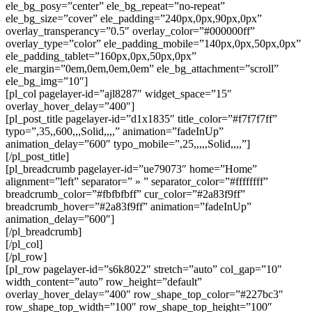
ele_bg_posy=”center” ele_bg_repeat=”no-repeat”
ele_bg_size=”cover” ele_padding=”240px,0px,90px,0px”
overlay_transperancy=”0.5″ overlay_color=”#000000ff”
overlay_type=”color” ele_padding_mobile=”140px,0px,50px,0px”
ele_padding_tablet=”160px,0px,50px,0px”
ele_margin=”0em,0em,0em,0em” ele_bg_attachment=”scroll”
ele_bg_img=”10″]
[pl_col pagelayer-id=”ajl8287″ widget_space=”15″
overlay_hover_delay=”400″]
[pl_post_title pagelayer-id=”d1x1835″ title_color=”#f7f7f7ff”
typo=”,35,,600,,,Solid,,,,” animation=”fadeInUp”
animation_delay=”600″ typo_mobile=”,25,,,,,Solid,,,,”]
[/pl_post_title]
[pl_breadcrumb pagelayer-id=”ue79073″ home=”Home”
alignment=”left” separator=” » ” separator_color=”#ffffffff”
breadcrumb_color=”#fbfbfbff” cur_color=”#2a83f9ff”
breadcrumb_hover=”#2a83f9ff” animation=”fadeInUp”
animation_delay=”600″]
[/pl_breadcrumb]
[/pl_col]
[/pl_row]
[pl_row pagelayer-id=”s6k8022″ stretch=”auto” col_gap=”10″
width_content=”auto” row_height=”default”
overlay_hover_delay=”400″ row_shape_top_color=”#227bc3″
row_shape_top_width=”100″ row_shape_top_height=”100″