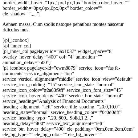
border_width_hover=”1px,1px,1px,1px” border_color_hover=””
border_width=”0px,0px,0px,0px” border_color=””
ele_shadow=”,,,,,”]
Aenaen massa, Cum soolis natoque penatibus montes nascetur
ridiculus mus.
[/pl_iconbox]
[/pl_inner_col]
[pl_inner_col pagelayer-id=”iax1037″ widget_space=”8″
overlay_hover_delay=”400″ col=”4″ animation=””
animation_delay=”600″]
[pl_iconbox pagelayer-id=”ewm8879″ service_icon=”fas fa-
comments” service_alignment=”top”
service_vertical_alignment=”middle” service_icon_view=”default”
service_icon_padding=”15″ service_icon_state=”normal”
service_icon_color=”#2a83f9ff” service_icon_font_size=”45″
service_icon_hover_delay=”400″ service_bor_state=”normal”
service_heading=”Analysis of Financial Documents”
heading_alignment=”left” service_title_spacing=”20,0,10,0″
heading_state=”normal” service_heading_color=”#0c0d0dff”
service_heading_typo=”,20,,600,,,Solid,1.2,,,”
heading_delay=”400″ service_text_alignment=”left”
service_btn_hover_delay=”400″ ele_padding=”0em,0em,2em,0em”
ele_bg_type=”” ele_bg_color=”” ele_bg_hover=””