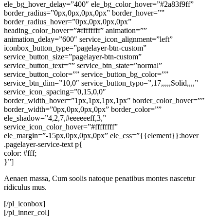
ele_bg_hover_delay=”400″ ele_bg_color_hover=”#2a83f9ff”
border_radius=”0px,0px,0px,0px” border_hover=””
border_radius_hover=”0px,0px,0px,0px”
heading_color_hover=”#ffffffff” animation=””
animation_delay=”600″ service_icon_alignment=”left”
iconbox_button_type=”pagelayer-btn-custom”
service_button_size=”pagelayer-btn-custom”
service_button_text=”” service_btn_state=”normal”
service_button_color=”” service_button_bg_color=””
service_btn_dim=”10,0″ service_button_typo=”,17,,,,,Solid,,,,”
service_icon_spacing=”0,15,0,0″
border_width_hover=”1px,1px,1px,1px” border_color_hover=””
border_width=”0px,0px,0px,0px” border_color=””
ele_shadow=”4,2,7,#eeeeeeff,3,”
service_icon_color_hover=”#ffffffff”
ele_margin=”-15px,0px,0px,0px” ele_css=”{{element}}:hover
.pagelayer-service-text p{
color: #fff;
}”]
Aenaen massa, Cum soolis natoque penatibus montes nascetur
ridiculus mus.
[/pl_iconbox]
[/pl_inner_col]