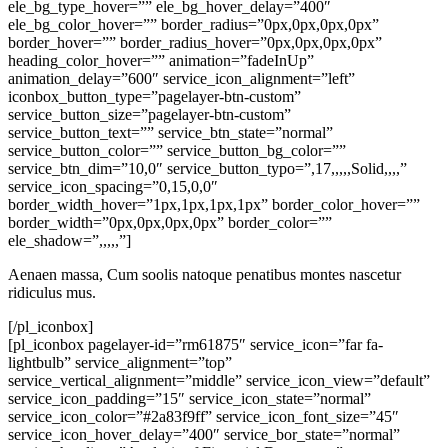
ele_bg_type_hover=”” ele_bg_hover_delay=”400″
ele_bg_color_hover=”” border_radius=”0px,0px,0px,0px”
border_hover=”” border_radius_hover=”0px,0px,0px,0px”
heading_color_hover=”” animation=”fadeInUp”
animation_delay=”600″ service_icon_alignment=”left”
iconbox_button_type=”pagelayer-btn-custom”
service_button_size=”pagelayer-btn-custom”
service_button_text=”” service_btn_state=”normal”
service_button_color=”” service_button_bg_color=””
service_btn_dim=”10,0″ service_button_typo=”,17,,,,,Solid,,,,”
service_icon_spacing=”0,15,0,0″
border_width_hover=”1px,1px,1px,1px” border_color_hover=””
border_width=”0px,0px,0px,0px” border_color=””
ele_shadow=”,,,,,”]
Aenaen massa, Cum soolis natoque penatibus montes nascetur
ridiculus mus.
[/pl_iconbox]
[pl_iconbox pagelayer-id=”rm61875″ service_icon=”far fa-
lightbulb” service_alignment=”top”
service_vertical_alignment=”middle” service_icon_view=”default”
service_icon_padding=”15″ service_icon_state=”normal”
service_icon_color=”#2a83f9ff” service_icon_font_size=”45″
service_icon_hover_delay=”400″ service_bor_state=”normal”