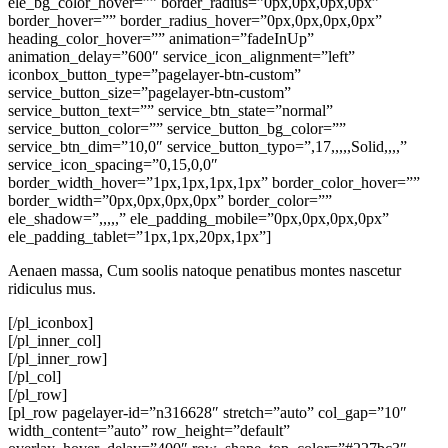
ele_bg_color_hover=”” border_radius=”0px,0px,0px,0px”
border_hover=”” border_radius_hover=”0px,0px,0px,0px”
heading_color_hover=”” animation=”fadeInUp”
animation_delay=”600″ service_icon_alignment=”left”
iconbox_button_type=”pagelayer-btn-custom”
service_button_size=”pagelayer-btn-custom”
service_button_text=”” service_btn_state=”normal”
service_button_color=”” service_button_bg_color=””
service_btn_dim=”10,0″ service_button_typo=”,17,,,,,Solid,,,,”
service_icon_spacing=”0,15,0,0″
border_width_hover=”1px,1px,1px,1px” border_color_hover=””
border_width=”0px,0px,0px,0px” border_color=””
ele_shadow=”,,,,,” ele_padding_mobile=”0px,0px,0px,0px”
ele_padding_tablet=”1px,1px,20px,1px”]
Aenaen massa, Cum soolis natoque penatibus montes nascetur
ridiculus mus.
[/pl_iconbox]
[/pl_inner_col]
[/pl_inner_row]
[/pl_col]
[/pl_row]
[pl_row pagelayer-id=”n316628″ stretch=”auto” col_gap=”10″
width_content=”auto” row_height=”default”