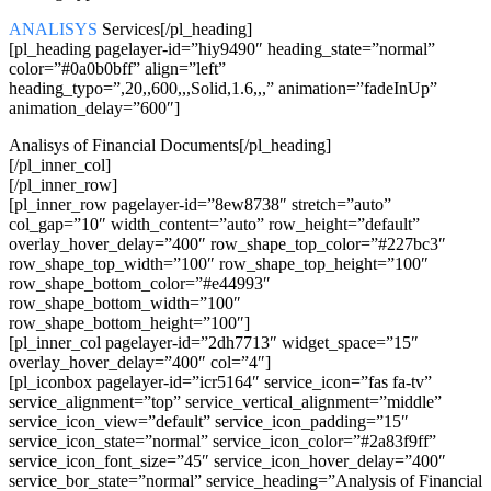
ANALISYS
Services[/pl_heading]
[pl_heading pagelayer-id=”hiy9490″ heading_state=”normal”
color=”#0a0b0bff” align=”left”
heading_typo=”,20,,600,,,Solid,1.6,,,” animation=”fadeInUp”
animation_delay=”600″]
Analisys of Financial Documents[/pl_heading]
[/pl_inner_col]
[/pl_inner_row]
[pl_inner_row pagelayer-id=”8ew8738″ stretch=”auto”
col_gap=”10″ width_content=”auto” row_height=”default”
overlay_hover_delay=”400″ row_shape_top_color=”#227bc3″
row_shape_top_width=”100″ row_shape_top_height=”100″
row_shape_bottom_color=”#e44993″
row_shape_bottom_width=”100″
row_shape_bottom_height=”100″]
[pl_inner_col pagelayer-id=”2dh7713″ widget_space=”15″
overlay_hover_delay=”400″ col=”4″]
[pl_iconbox pagelayer-id=”icr5164″ service_icon=”fas fa-tv”
service_alignment=”top” service_vertical_alignment=”middle”
service_icon_view=”default” service_icon_padding=”15″
service_icon_state=”normal” service_icon_color=”#2a83f9ff”
service_icon_font_size=”45″ service_icon_hover_delay=”400″
service_bor_state=”normal” service_heading=”Analysis of Financial