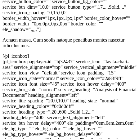
service_button_color=”” service_button_bg_color=””
service_btn_dim=”10,0″ service_button_typo=”,17,,,,,Solid,,,,”
service_icon_spacing=”0,15,0,0″
border_width_hover=”1px,1px,1px,1px” border_color_hover=””
border_width=”0px,0px,0px,0px” border_color=””
ele_shadow=”,,,,,”]
Aenaen massa, Cum soolis natoque penatibus montes nascetur
ridiculus mus.
[/pl_iconbox]
[pl_iconbox pagelayer-id=”hj32437″ service_icon=”fas fa-chart-
area” service_alignment=”top” service_vertical_alignment=”middle”
service_icon_view=”default” service_icon_padding=”15″
service_icon_state=”normal” service_icon_color=”#2a83f9ff”
service_icon_font_size=”45″ service_icon_hover_delay=”400″
service_bor_state=”normal” service_heading=”Analysis of Financial
Documents” heading_alignment=”left”
service_title_spacing=”20,0,10,0″ heading_state=”normal”
service_heading_color=”#0c0d0dff”
service_heading_typo=”,20,,600,,,Solid,1.2,,,”
heading_delay=”400″ service_text_alignment=”left”
service_btn_hover_delay=”400″ ele_padding=”0em,0em,2em,0em”
ele_bg_type=”” ele_bg_color=”” ele_bg_hover=””
ele_bg_type_hover=”” ele_bg_hover_delay=”400″