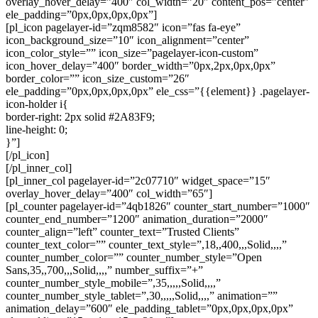
overlay_hover_delay=”400″ col_width=”20″ content_pos=”center”
ele_padding=”0px,0px,0px,0px”]
[pl_icon pagelayer-id=”zqm8582″ icon=”fas fa-eye”
icon_background_size=”10″ icon_alignment=”center”
icon_color_style=”” icon_size=”pagelayer-icon-custom”
icon_hover_delay=”400″ border_width=”0px,2px,0px,0px”
border_color=”” icon_size_custom=”26″
ele_padding=”0px,0px,0px,0px” ele_css=”{{element}} .pagelayer-
icon-holder i{
border-right: 2px solid #2A83F9;
line-height: 0;
}”]
[/pl_icon]
[/pl_inner_col]
[pl_inner_col pagelayer-id=”2c07710″ widget_space=”15″
overlay_hover_delay=”400″ col_width=”65″]
[pl_counter pagelayer-id=”4qb1826″ counter_start_number=”1000″
counter_end_number=”1200″ animation_duration=”2000″
counter_align=”left” counter_text=”Trusted Clients”
counter_text_color=”” counter_text_style=”,18,,400,,,Solid,,,,”
counter_number_color=”” counter_number_style=”Open
Sans,35,,700,,,Solid,,,,” number_suffix=”+”
counter_number_style_mobile=”,35,,,,,Solid,,,,”
counter_number_style_tablet=”,30,,,,,Solid,,,,” animation=””
animation_delay=”600″ ele_padding_tablet=”0px,0px,0px,0px”