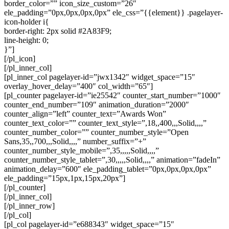
border_color=”” icon_size_custom=”26″
ele_padding=”0px,0px,0px,0px” ele_css=”{{element}} .pagelayer-
icon-holder i{
border-right: 2px solid #2A83F9;
line-height: 0;
}”]
[/pl_icon]
[/pl_inner_col]
[pl_inner_col pagelayer-id=”jwx1342″ widget_space=”15″
overlay_hover_delay=”400″ col_width=”65″]
[pl_counter pagelayer-id=”ie25542″ counter_start_number=”1000″
counter_end_number=”109″ animation_duration=”2000″
counter_align=”left” counter_text=”Awards Won”
counter_text_color=”” counter_text_style=”,18,,400,,,Solid,,,,”
counter_number_color=”” counter_number_style=”Open
Sans,35,,700,,,Solid,,,,” number_suffix=”+”
counter_number_style_mobile=”,35,,,,,Solid,,,,”
counter_number_style_tablet=”,30,,,,,Solid,,,,” animation=”fadeIn”
animation_delay=”600″ ele_padding_tablet=”0px,0px,0px,0px”
ele_padding=”15px,1px,15px,20px”]
[/pl_counter]
[/pl_inner_col]
[/pl_inner_row]
[/pl_col]
[pl_col pagelayer-id=”e688343″ widget_space=”15″