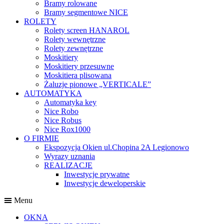
Bramy rolowane
Bramy segmentowe NICE
ROLETY
Rolety screen HANAROL
Rolety wewnętrzne
Rolety zewnętrzne
Moskitiery
Moskitiery przesuwne
Moskitiera plisowana
Żaluzje pionowe „VERTICALE”
AUTOMATYKA
Automatyka key
Nice Robo
Nice Robus
Nice Rox1000
O FIRMIE
Ekspozycja Okien ul.Chopina 2A Legionowo
Wyrazy uznania
REALIZACJE
Inwestycje prywatne
Inwestycje deweloperskie
Menu
OKNA