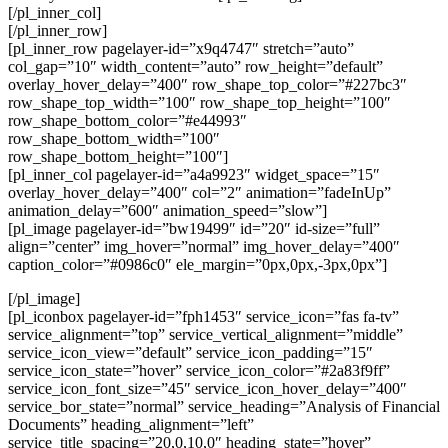
[/pl_inner_col]
[/pl_inner_row]
[pl_inner_row pagelayer-id=”x9q4747″ stretch=”auto”
col_gap=”10″ width_content=”auto” row_height=”default”
overlay_hover_delay=”400″ row_shape_top_color=”#227bc3″
row_shape_top_width=”100″ row_shape_top_height=”100″
row_shape_bottom_color=”#e44993″
row_shape_bottom_width=”100″
row_shape_bottom_height=”100″]
[pl_inner_col pagelayer-id=”a4a9923″ widget_space=”15″
overlay_hover_delay=”400″ col=”2″ animation=”fadeInUp”
animation_delay=”600″ animation_speed=”slow”]
[pl_image pagelayer-id=”bw19499″ id=”20″ id-size=”full”
align=”center” img_hover=”normal” img_hover_delay=”400″
caption_color=”#0986c0″ ele_margin=”0px,0px,-3px,0px”]
[/pl_image]
[pl_iconbox pagelayer-id=”fph1453″ service_icon=”fas fa-tv”
service_alignment=”top” service_vertical_alignment=”middle”
service_icon_view=”default” service_icon_padding=”15″
service_icon_state=”hover” service_icon_color=”#2a83f9ff”
service_icon_font_size=”45″ service_icon_hover_delay=”400″
service_bor_state=”normal” service_heading=”Analysis of Financial
Documents” heading_alignment=”left”
service_title_spacing=”20,0,10,0″ heading_state=”hover”