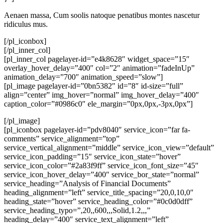
Aenaen massa, Cum soolis natoque penatibus montes nascetur
ridiculus mus.
[/pl_iconbox]
[/pl_inner_col]
[pl_inner_col pagelayer-id=”e4k8628″ widget_space=”15″
overlay_hover_delay=”400″ col=”2″ animation=”fadeInUp”
animation_delay=”700″ animation_speed=”slow”]
[pl_image pagelayer-id=”0bn5382″ id=”8″ id-size=”full”
align=”center” img_hover=”normal” img_hover_delay=”400″
caption_color=”#0986c0″ ele_margin=”0px,0px,-3px,0px”]
[/pl_image]
[pl_iconbox pagelayer-id=”pdv8040″ service_icon=”far fa-
comments” service_alignment=”top”
service_vertical_alignment=”middle” service_icon_view=”default”
service_icon_padding=”15″ service_icon_state=”hover”
service_icon_color=”#2a83f9ff” service_icon_font_size=”45″
service_icon_hover_delay=”400″ service_bor_state=”normal”
service_heading=”Analysis of Financial Documents”
heading_alignment=”left” service_title_spacing=”20,0,10,0″
heading_state=”hover” service_heading_color=”#0c0d0dff”
service_heading_typo=”,20,,600,,,Solid,1.2,,,”
heading_delay=”400″ service_text_alignment=”left”