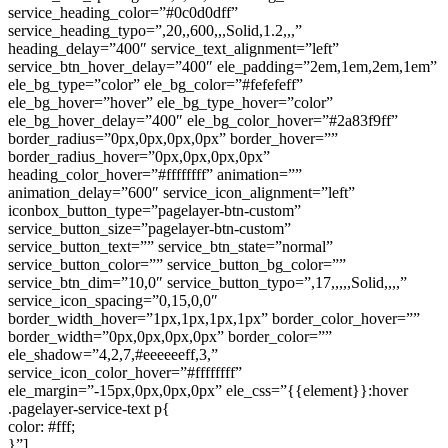
service_heading_color=”#0c0d0dff”
service_heading_typo=”,20,,600,,,Solid,1.2,,,”
heading_delay=”400″ service_text_alignment=”left”
service_btn_hover_delay=”400″ ele_padding=”2em,1em,2em,1em”
ele_bg_type=”color” ele_bg_color=”#fefefeff”
ele_bg_hover=”hover” ele_bg_type_hover=”color”
ele_bg_hover_delay=”400″ ele_bg_color_hover=”#2a83f9ff”
border_radius=”0px,0px,0px,0px” border_hover=””
border_radius_hover=”0px,0px,0px,0px”
heading_color_hover=”#ffffffff” animation=””
animation_delay=”600″ service_icon_alignment=”left”
iconbox_button_type=”pagelayer-btn-custom”
service_button_size=”pagelayer-btn-custom”
service_button_text=”” service_btn_state=”normal”
service_button_color=”” service_button_bg_color=””
service_btn_dim=”10,0″ service_button_typo=”,17,,,,,Solid,,,,”
service_icon_spacing=”0,15,0,0″
border_width_hover=”1px,1px,1px,1px” border_color_hover=””
border_width=”0px,0px,0px,0px” border_color=””
ele_shadow=”4,2,7,#eeeeeeff,3,”
service_icon_color_hover=”#ffffffff”
ele_margin=”-15px,0px,0px,0px” ele_css=”{{element}}:hover
.pagelayer-service-text p{
color: #fff;
}”]