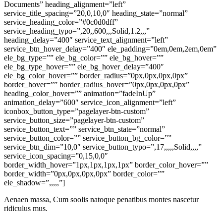
Documents” heading_alignment=”left”
service_title_spacing=”20,0,10,0″ heading_state=”normal”
service_heading_color=”#0c0d0dff”
service_heading_typo=”,20,,600,,,Solid,1.2,,,”
heading_delay=”400″ service_text_alignment=”left”
service_btn_hover_delay=”400″ ele_padding=”0em,0em,2em,0em”
ele_bg_type=”” ele_bg_color=”” ele_bg_hover=””
ele_bg_type_hover=”” ele_bg_hover_delay=”400″
ele_bg_color_hover=”” border_radius=”0px,0px,0px,0px”
border_hover=”” border_radius_hover=”0px,0px,0px,0px”
heading_color_hover=”” animation=”fadeInUp”
animation_delay=”600″ service_icon_alignment=”left”
iconbox_button_type=”pagelayer-btn-custom”
service_button_size=”pagelayer-btn-custom”
service_button_text=”” service_btn_state=”normal”
service_button_color=”” service_button_bg_color=””
service_btn_dim=”10,0″ service_button_typo=”,17,,,,,Solid,,,,”
service_icon_spacing=”0,15,0,0″
border_width_hover=”1px,1px,1px,1px” border_color_hover=””
border_width=”0px,0px,0px,0px” border_color=””
ele_shadow=”,,,,,”]
Aenaen massa, Cum soolis natoque penatibus montes nascetur
ridiculus mus.