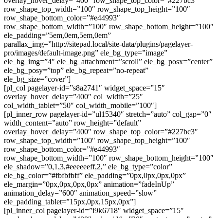
overlay_hover_delay=”400″ row_shape_top_color=”#227bc3″
row_shape_top_width=”100″ row_shape_top_height=”100″
row_shape_bottom_color=”#e44993″
row_shape_bottom_width=”100″ row_shape_bottom_height=”100″
ele_padding=”5em,0em,5em,0em”
parallax_img=”http://sitepad.local/site-data/plugins/pagelayer-
pro/images/default-image.png” ele_bg_type=”image”
ele_bg_img=”4″ ele_bg_attachment=”scroll” ele_bg_posx=”center”
ele_bg_posy=”top” ele_bg_repeat=”no-repeat”
ele_bg_size=”cover”]
[pl_col pagelayer-id=”s8a2741″ widget_space=”15″
overlay_hover_delay=”400″ col_width=”25″
col_width_tablet=”50″ col_width_mobile=”100″]
[pl_inner_row pagelayer-id=”ul15340″ stretch=”auto” col_gap=”0″
width_content=”auto” row_height=”default”
overlay_hover_delay=”400″ row_shape_top_color=”#227bc3″
row_shape_top_width=”100″ row_shape_top_height=”100″
row_shape_bottom_color=”#e44993″
row_shape_bottom_width=”100″ row_shape_bottom_height=”100″
ele_shadow=”0,1,3,#eeeeeeff,2,” ele_bg_type=”color”
ele_bg_color=”#fbfbfbff” ele_padding=”0px,0px,0px,0px”
ele_margin=”0px,0px,0px,0px” animation=”fadeInUp”
animation_delay=”600″ animation_speed=”slow”
ele_padding_tablet=”15px,0px,15px,0px”]
[pl_inner_col pagelayer-id=”i9k6718″ widget_space=”15″