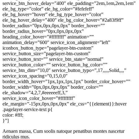
service_btn_hover_delay=”400″ ele_padding=”2em,1em,2em,1em”
ele_bg_type=”color” ele_bg_color=”#fefefeff”
ele_bg_hover=”hover” ele_bg_type_hover=”color”
ele_bg_hover_delay=”400″ ele_bg_color_hover=”#2a83f9ff”
border_radius=”0px,0px,0px,0px” border_hover=””
border_radius_hover=”0px,0px,0px,0px”
heading_color_hover=”#ffffffff” animation=””
animation_delay=”600″ service_icon_alignment=”left”
iconbox_button_type=”pagelayer-btn-custom”
service_button_size=”pagelayer-btn-custom”
service_button_text=”” service_btn_state=”normal”
service_button_color=”” service_button_bg_color=””
service_btn_dim=”10,0″ service_button_typo=”,17,,,,,Solid,,,,”
service_icon_spacing=”0,15,0,0″
border_width_hover=”1px,1px,1px,1px” border_color_hover=””
border_width=”0px,0px,0px,0px” border_color=””
ele_shadow=”4,2,7,#eeeeeeff,3,”
service_icon_color_hover=”#ffffffff”
ele_margin=”-15px,0px,0px,0px” ele_css=”{{element}}:hover
.pagelayer-service-text p{
color: #fff;
}”]
Aenaen massa, Cum soolis natoque penatibus montes nascetur
ridiculus mus.