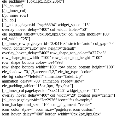
ele_padding=”15px,1px,15px,20px”]
[/pl_counter]
[/pl_inner_col]
[/pl_inner_row]
[/pl_col]
[pl_col pagelayer-id=”wg66894″ widget_space=”15″
overlay_hover_delay=”400″ col_width_tablet=”50″
ele_padding_tablet=”0px,0px,0px,0px” col_width_mobile=”100″
col_width=”25″]
[pl_inner_row pagelayer-id=”2z04163″ stretch=”auto” col_gap=”0″
width_content=”auto” row_height=”default”
overlay_hover_delay=”400″ row_shape_top_color=”#227bc3″
row_shape_top_width=”100″ row_shape_top_height=”100″
row_shape_bottom_color=”#e44993″
row_shape_bottom_width=”100″ row_shape_bottom_height=”100″
ele_shadow=”0,1,3,#eeeeeeff,2,” ele_bg_type=”color”
ele_bg_color=”#fefefeff” animation=”fadeInUp”
animation_delay=”700″ animation_speed=”slow”
ele_padding_tablet=”15px,0px,15px,0px”]
[pl_inner_col pagelayer-id=”xzz4146″ widget_space=”15″
overlay_hover_delay=”400″ col_width=”20″ content_pos=”center”]
[pl_icon pagelayer-id=”2cz2926″ icon=”fas fa-trophy”
icon_background_size=”10″ icon_alignment=”center”
icon_color_style=”” icon_size=”pagelayer-icon-custom”
icon_hover_delay=”400″ border_width=”0px,2px,0px,0px”