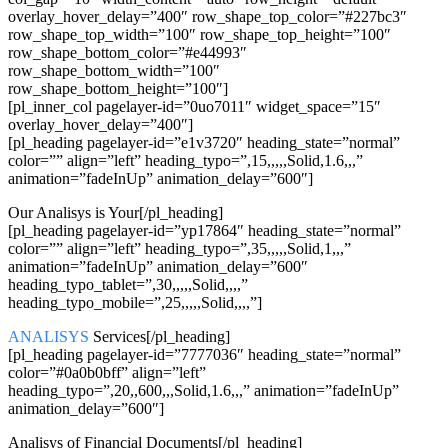
overlay_hover_delay=”400″ row_shape_top_color=”#227bc3″
row_shape_top_width=”100″ row_shape_top_height=”100″
row_shape_bottom_color=”#e44993″
row_shape_bottom_width=”100″
row_shape_bottom_height=”100″]
[pl_inner_col pagelayer-id=”0uo7011″ widget_space=”15″
overlay_hover_delay=”400″]
[pl_heading pagelayer-id=”e1v3720″ heading_state=”normal”
color=”” align=”left” heading_typo=”,15,,,,,Solid,1.6,,,”
animation=”fadeInUp” animation_delay=”600″]
Our Analisys is Your[/pl_heading]
[pl_heading pagelayer-id=”yp17864″ heading_state=”normal”
color=”” align=”left” heading_typo=”,35,,,,,Solid,1,,,”
animation=”fadeInUp” animation_delay=”600″
heading_typo_tablet=”,30,,,,,Solid,,,,”
heading_typo_mobile=”,25,,,,,Solid,,,,”]
ANALISYS
Services[/pl_heading]
[pl_heading pagelayer-id=”7777036″ heading_state=”normal”
color=”#0a0b0bff” align=”left”
heading_typo=”,20,,600,,,Solid,1.6,,,” animation=”fadeInUp”
animation_delay=”600″]
Analisys of Financial Documents[/pl_heading]