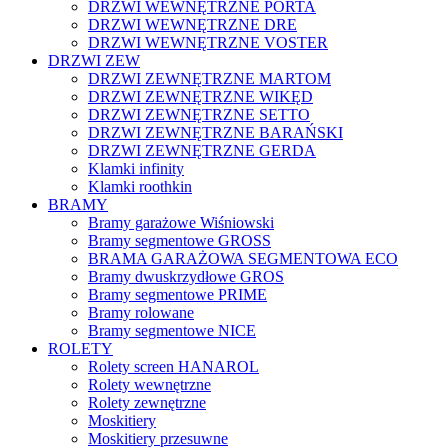
DRZWI WEWNĘTRZNE PORTA
DRZWI WEWNĘTRZNE DRE
DRZWI WEWNĘTRZNE VOSTER
DRZWI ZEW
DRZWI ZEWNĘTRZNE MARTOM
DRZWI ZEWNĘTRZNE WIKĘD
DRZWI ZEWNĘTRZNE SETTO
DRZWI ZEWNĘTRZNE BARAŃSKI
DRZWI ZEWNĘTRZNE GERDA
Klamki infinity
Klamki roothkin
BRAMY
Bramy garażowe Wiśniowski
Bramy segmentowe GROSS
BRAMA GARAŻOWA SEGMENTOWA ECO
Bramy dwuskrzydłowe GROS
Bramy segmentowe PRIME
Bramy rolowane
Bramy segmentowe NICE
ROLETY
Rolety screen HANAROL
Rolety wewnętrzne
Rolety zewnętrzne
Moskitiery
Moskitiery przesuwne