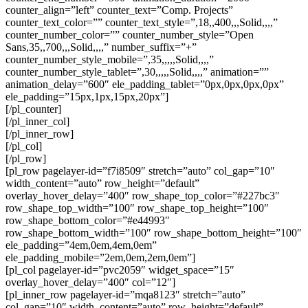
counter_align=”left” counter_text=”Comp. Projects”
counter_text_color=”” counter_text_style=”,18,,400,,,Solid,,,,”
counter_number_color=”” counter_number_style=”Open
Sans,35,,700,,,Solid,,,,” number_suffix=”+”
counter_number_style_mobile=”,35,,,,,Solid,,,,”
counter_number_style_tablet=”,30,,,,,Solid,,,,” animation=””
animation_delay=”600″ ele_padding_tablet=”0px,0px,0px,0px”
ele_padding=”15px,1px,15px,20px”]
[/pl_counter]
[/pl_inner_col]
[/pl_inner_row]
[/pl_col]
[/pl_row]
[pl_row pagelayer-id=”f7i8509″ stretch=”auto” col_gap=”10″
width_content=”auto” row_height=”default”
overlay_hover_delay=”400″ row_shape_top_color=”#227bc3″
row_shape_top_width=”100″ row_shape_top_height=”100″
row_shape_bottom_color=”#e44993″
row_shape_bottom_width=”100″ row_shape_bottom_height=”100″
ele_padding=”4em,0em,4em,0em”
ele_padding_mobile=”2em,0em,2em,0em”]
[pl_col pagelayer-id=”pvc2059″ widget_space=”15″
overlay_hover_delay=”400″ col=”12″]
[pl_inner_row pagelayer-id=”mqa8123″ stretch=”auto”
col_gap=”10″ width_content=”auto” row_height=”default”