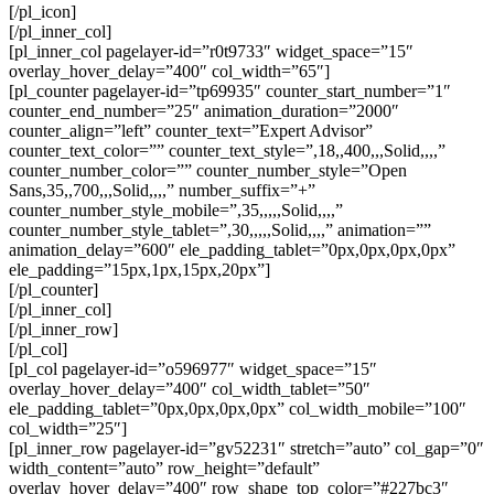
[/pl_icon]
[/pl_inner_col]
[pl_inner_col pagelayer-id=”r0t9733″ widget_space=”15″
overlay_hover_delay=”400″ col_width=”65″]
[pl_counter pagelayer-id=”tp69935″ counter_start_number=”1″
counter_end_number=”25″ animation_duration=”2000″
counter_align=”left” counter_text=”Expert Advisor”
counter_text_color=”” counter_text_style=”,18,,400,,,Solid,,,,”
counter_number_color=”” counter_number_style=”Open
Sans,35,,700,,,Solid,,,,” number_suffix=”+”
counter_number_style_mobile=”,35,,,,,Solid,,,,”
counter_number_style_tablet=”,30,,,,,Solid,,,,” animation=””
animation_delay=”600″ ele_padding_tablet=”0px,0px,0px,0px”
ele_padding=”15px,1px,15px,20px”]
[/pl_counter]
[/pl_inner_col]
[/pl_inner_row]
[/pl_col]
[pl_col pagelayer-id=”o596977″ widget_space=”15″
overlay_hover_delay=”400″ col_width_tablet=”50″
ele_padding_tablet=”0px,0px,0px,0px” col_width_mobile=”100″
col_width=”25″]
[pl_inner_row pagelayer-id=”gv52231″ stretch=”auto” col_gap=”0″
width_content=”auto” row_height=”default”
overlay_hover_delay=”400″ row_shape_top_color=”#227bc3″