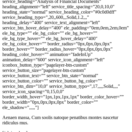
service_heading=”Analysis of Financial Documents”
heading_alignment=”left” service_title_spacing=”20,0,10,0″
heading_state=”normal” service_heading_color=”#0c0d0dff”
service_heading_typo=”,20,,600,,,Solid,1.2,,,”
heading_delay=”400″ service_text_alignment=”left”
service_btn_hover_delay=”400″ ele_padding=”0em,0em,2em,0em”
ele_bg_type=”” ele_bg_color=”” ele_bg_hover=””
ele_bg_type_hover=”” ele_bg_hover_delay=”400″
ele_bg_color_hover=”” border_radius=”0px,0px,0px,0px”
border_hover=”” border_radius_hover=”0px,0px,0px,0px”
heading_color_hover=”” animation=”fadeInUp”
animation_delay=”600″ service_icon_alignment=”left”
iconbox_button_type=”pagelayer-btn-custom”
service_button_size=”pagelayer-btn-custom”
service_button_text=”” service_btn_state=”normal”
service_button_color=”” service_button_bg_color=””
service_btn_dim=”10,0″ service_button_typo=”,17,,,,,Solid,,,,”
service_icon_spacing=”0,15,0,0″
border_width_hover=”1px,1px,1px,1px” border_color_hover=””
border_width=”0px,0px,0px,0px” border_color=””
ele_shadow=”,,,,,”]
Aenaen massa, Cum soolis natoque penatibus montes nascetur
ridiculus mus.