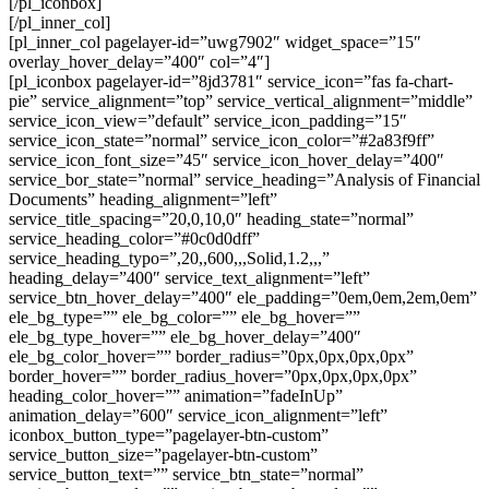
[/pl_iconbox]
[/pl_inner_col]
[pl_inner_col pagelayer-id=”uwg7902″ widget_space=”15″
overlay_hover_delay=”400″ col=”4″]
[pl_iconbox pagelayer-id=”8jd3781″ service_icon=”fas fa-chart-
pie” service_alignment=”top” service_vertical_alignment=”middle”
service_icon_view=”default” service_icon_padding=”15″
service_icon_state=”normal” service_icon_color=”#2a83f9ff”
service_icon_font_size=”45″ service_icon_hover_delay=”400″
service_bor_state=”normal” service_heading=”Analysis of Financial
Documents” heading_alignment=”left”
service_title_spacing=”20,0,10,0″ heading_state=”normal”
service_heading_color=”#0c0d0dff”
service_heading_typo=”,20,,600,,,Solid,1.2,,,”
heading_delay=”400″ service_text_alignment=”left”
service_btn_hover_delay=”400″ ele_padding=”0em,0em,2em,0em”
ele_bg_type=”” ele_bg_color=”” ele_bg_hover=””
ele_bg_type_hover=”” ele_bg_hover_delay=”400″
ele_bg_color_hover=”” border_radius=”0px,0px,0px,0px”
border_hover=”” border_radius_hover=”0px,0px,0px,0px”
heading_color_hover=”” animation=”fadeInUp”
animation_delay=”600″ service_icon_alignment=”left”
iconbox_button_type=”pagelayer-btn-custom”
service_button_size=”pagelayer-btn-custom”
service_button_text=”” service_btn_state=”normal”