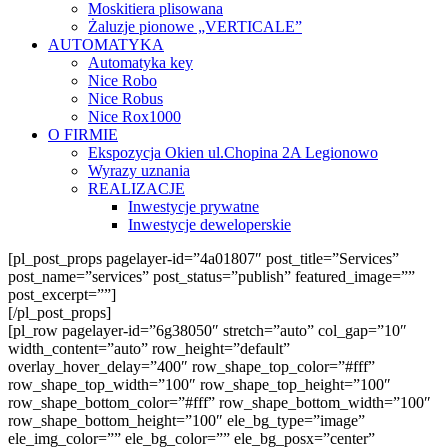
Moskitiera plisowana
Żaluzje pionowe „VERTICALE”
AUTOMATYKA
Automatyka key
Nice Robo
Nice Robus
Nice Rox1000
O FIRMIE
Ekspozycja Okien ul.Chopina 2A Legionowo
Wyrazy uznania
REALIZACJE
Inwestycje prywatne
Inwestycje deweloperskie
[pl_post_props pagelayer-id=”4a01807″ post_title=”Services”
post_name=”services” post_status=”publish” featured_image=””
post_excerpt=””]
[/pl_post_props]
[pl_row pagelayer-id=”6g38050″ stretch=”auto” col_gap=”10″
width_content=”auto” row_height=”default”
overlay_hover_delay=”400″ row_shape_top_color=”#fff”
row_shape_top_width=”100″ row_shape_top_height=”100″
row_shape_bottom_color=”#fff” row_shape_bottom_width=”100″
row_shape_bottom_height=”100″ ele_bg_type=”image”
ele_img_color=”” ele_bg_color=”” ele_bg_posx=”center”