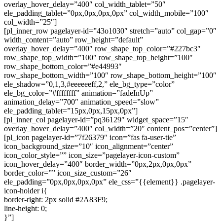
overlay_hover_delay=”400″ col_width_tablet=”50″
ele_padding_tablet=”0px,0px,0px,0px” col_width_mobile=”100″
col_width=”25″]
[pl_inner_row pagelayer-id=”43o1030″ stretch=”auto” col_gap=”0″
width_content=”auto” row_height=”default”
overlay_hover_delay=”400″ row_shape_top_color=”#227bc3″
row_shape_top_width=”100″ row_shape_top_height=”100″
row_shape_bottom_color=”#e44993″
row_shape_bottom_width=”100″ row_shape_bottom_height=”100″
ele_shadow=”0,1,3,#eeeeeeff,2,” ele_bg_type=”color”
ele_bg_color=”#ffffffff” animation=”fadeInUp”
animation_delay=”700″ animation_speed=”slow”
ele_padding_tablet=”15px,0px,15px,0px”]
[pl_inner_col pagelayer-id=”pq36129″ widget_space=”15″
overlay_hover_delay=”400″ col_width=”20″ content_pos=”center”]
[pl_icon pagelayer-id=”7f26379″ icon=”fas fa-user-tie”
icon_background_size=”10″ icon_alignment=”center”
icon_color_style=”” icon_size=”pagelayer-icon-custom”
icon_hover_delay=”400″ border_width=”0px,2px,0px,0px”
border_color=”” icon_size_custom=”26″
ele_padding=”0px,0px,0px,0px” ele_css=”{{element}} .pagelayer-
icon-holder i{
border-right: 2px solid #2A83F9;
line-height: 0;
}”]