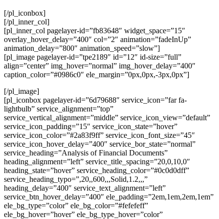
[/pl_iconbox]
[/pl_inner_col]
[pl_inner_col pagelayer-id=”fb83648″ widget_space=”15″
overlay_hover_delay=”400″ col=”2″ animation=”fadeInUp”
animation_delay=”800″ animation_speed=”slow”]
[pl_image pagelayer-id=”tpe2189″ id=”12″ id-size=”full”
align=”center” img_hover=”normal” img_hover_delay=”400″
caption_color=”#0986c0″ ele_margin=”0px,0px,-3px,0px”]
[/pl_image]
[pl_iconbox pagelayer-id=”6d79688″ service_icon=”far fa-
lightbulb” service_alignment=”top”
service_vertical_alignment=”middle” service_icon_view=”default”
service_icon_padding=”15″ service_icon_state=”hover”
service_icon_color=”#2a83f9ff” service_icon_font_size=”45″
service_icon_hover_delay=”400″ service_bor_state=”normal”
service_heading=”Analysis of Financial Documents”
heading_alignment=”left” service_title_spacing=”20,0,10,0″
heading_state=”hover” service_heading_color=”#0c0d0dff”
service_heading_typo=”,20,,600,,,Solid,1.2,,,”
heading_delay=”400″ service_text_alignment=”left”
service_btn_hover_delay=”400″ ele_padding=”2em,1em,2em,1em”
ele_bg_type=”color” ele_bg_color=”#fefefeff”
ele_bg_hover=”hover” ele_bg_type_hover=”color”