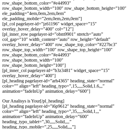
row_shape_bottom_color=”#e44993″
row_shape_bottom_width=”100″ row_shape_bottom_height=”100″
ele_padding=”4em,0em,2em,0em”
ele_padding_mobile=”2em,0em,2em,0em”]
[pl_col pagelayer-id=”jz61196″ widget_space=”15″
overlay_hover_delay=”400″ col=”12″]
[pl_inner_row pagelayer-id=”obm9901″ stretch=”auto”
col_gap=”10″ width_content=”auto” row_height=”default”
overlay_hover_delay=”400″ row_shape_top_color=”#227bc3″
row_shape_top_width=”100″ row_shape_top_height=”100″
row_shape_bottom_color=”#e44993″
row_shape_bottom_width=”100″
row_shape_bottom_height=”100″]
[pl_inner_col pagelayer-id=”b3z3481″ widget_space=”15″
overlay_hover_delay=”400″]
[pl_heading pagelayer-id=”arh4365″ heading_state=”normal”
color=”” align=”left” heading_typo=”,15,,,,,Solid,1.6,,,”
animation=”fadeInUp” animation_delay=”600″]
Our Analisys is Your[/pl_heading]
[pl_heading pagelayer-id=”i6p9612″ heading_state=”normal”
color=”” align=”left” heading_typo=”,35,,,,,Solid,1,,,”
animation=”fadeInUp” animation_delay=”600″
heading_typo_tablet=”,30,,,,,Solid,,,,”
heading_typo_mobile=”,25,,,,,Solid,,,,”]