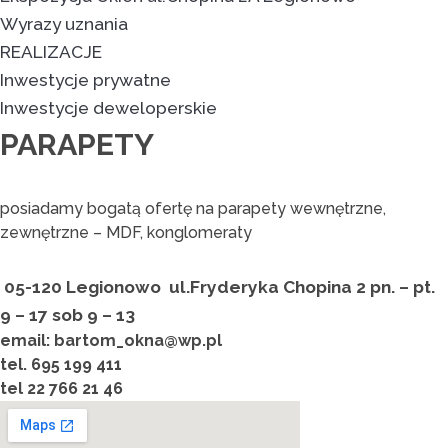
Wyrazy uznania
REALIZACJE
Inwestycje prywatne
Inwestycje deweloperskie
PARAPETY
posiadamy bogatą ofertę na parapety wewnętrzne,
zewnętrzne – MDF, konglomeraty
05-120 Legionowo
ul.Fryderyka Chopina 2
pn. – pt.
9 – 17 sob 9 – 1
3
email: bartom_okna@wp.pl
tel. 695 199 411
tel 22 766 21 46