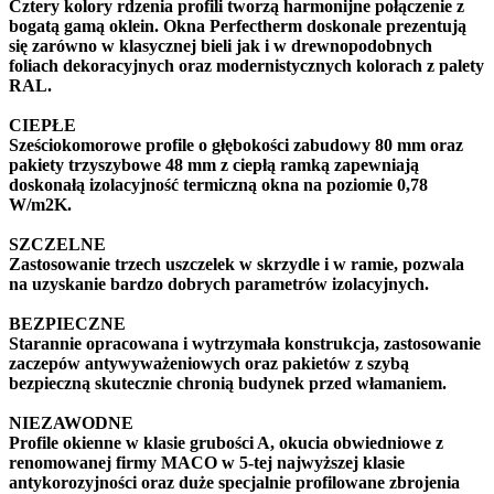
Cztery kolory rdzenia profili tworzą harmonijne połączenie z
bogatą gamą oklein. Okna Perfectherm doskonale prezentują
się zarówno w klasycznej bieli jak i w drewnopodobnych
foliach dekoracyjnych oraz modernistycznych kolorach z palety
RAL.
CIEPŁE
Sześciokomorowe profile o głębokości zabudowy 80 mm oraz
pakiety trzyszybowe 48 mm z ciepłą ramką zapewniają
doskonałą izolacyjność termiczną okna na poziomie 0,78
W/m2K.
SZCZELNE
Zastosowanie trzech uszczelek w skrzydle i w ramie, pozwala
na uzyskanie bardzo dobrych parametrów izolacyjnych.
BEZPIECZNE
Starannie opracowana i wytrzymała konstrukcja, zastosowanie
zaczepów antywyważeniowych oraz pakietów z szybą
bezpieczną skutecznie chronią budynek przed włamaniem.
NIEZAWODNE
Profile okienne w klasie grubości A, okucia obwiedniowe z
renomowanej firmy MACO w 5-tej najwyższej klasie
antykorozyjności oraz duże specjalnie profilowane zbrojenia