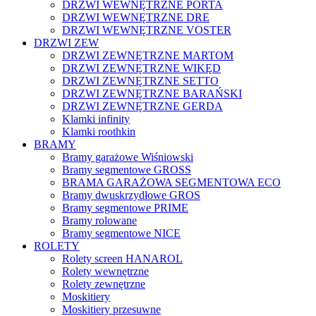
DRZWI WEWNĘTRZNE PORTA
DRZWI WEWNĘTRZNE DRE
DRZWI WEWNĘTRZNE VOSTER
DRZWI ZEW
DRZWI ZEWNĘTRZNE MARTOM
DRZWI ZEWNĘTRZNE WIKĘD
DRZWI ZEWNĘTRZNE SETTO
DRZWI ZEWNĘTRZNE BARAŃSKI
DRZWI ZEWNĘTRZNE GERDA
Klamki infinity
Klamki roothkin
BRAMY
Bramy garażowe Wiśniowski
Bramy segmentowe GROSS
BRAMA GARAŻOWA SEGMENTOWA ECO
Bramy dwuskrzydłowe GROS
Bramy segmentowe PRIME
Bramy rolowane
Bramy segmentowe NICE
ROLETY
Rolety screen HANAROL
Rolety wewnętrzne
Rolety zewnętrzne
Moskitiery
Moskitiery przesuwne