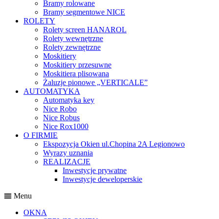
Bramy rolowane
Bramy segmentowe NICE
ROLETY
Rolety screen HANAROL
Rolety wewnętrzne
Rolety zewnętrzne
Moskitiery
Moskitiery przesuwne
Moskitiera plisowana
Żaluzje pionowe „VERTICALE”
AUTOMATYKA
Automatyka key
Nice Robo
Nice Robus
Nice Rox1000
O FIRMIE
Ekspozycja Okien ul.Chopina 2A Legionowo
Wyrazy uznania
REALIZACJE
Inwestycje prywatne
Inwestycje deweloperskie
Menu
OKNA