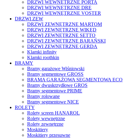
DRZWI WEWNĘTRZNE PORTA
DRZWI WEWNĘTRZNE DRE
DRZWI WEWNĘTRZNE VOSTER
DRZWI ZEW
DRZWI ZEWNĘTRZNE MARTOM
DRZWI ZEWNĘTRZNE WIKĘD
DRZWI ZEWNĘTRZNE SETTO
DRZWI ZEWNĘTRZNE BARAŃSKI
DRZWI ZEWNĘTRZNE GERDA
Klamki infinity
Klamki roothkin
BRAMY
Bramy garażowe Wiśniowski
Bramy segmentowe GROSS
BRAMA GARAŻOWA SEGMENTOWA ECO
Bramy dwuskrzydłowe GROS
Bramy segmentowe PRIME
Bramy rolowane
Bramy segmentowe NICE
ROLETY
Rolety screen HANAROL
Rolety wewnętrzne
Rolety zewnętrzne
Moskitiery
Moskitiery przesuwne