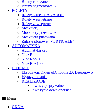
Bramy rolowane
Bramy segmentowe NICE
ROLETY
Rolety screen HANAROL
Rolety wewnętrzne
Rolety zewnętrzne
Moskitiery
Moskitiery przesuwne
Moskitiera plisowana
Żaluzje pionowe „VERTICALE”
AUTOMATYKA
Automatyka key
Nice Robo
Nice Robus
Nice Rox1000
O FIRMIE
Ekspozycja Okien ul.Chopina 2A Legionowo
Wyrazy uznania
REALIZACJE
Inwestycje prywatne
Inwestycje deweloperskie
Menu
OKNA