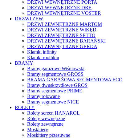
DRZWI WEWNĘTRZNE PORTA
DRZWI WEWNĘTRZNE DRE
DRZWI WEWNĘTRZNE VOSTER
DRZWI ZEW
DRZWI ZEWNĘTRZNE MARTOM
DRZWI ZEWNĘTRZNE WIKĘD
DRZWI ZEWNĘTRZNE SETTO
DRZWI ZEWNĘTRZNE BARAŃSKI
DRZWI ZEWNĘTRZNE GERDA
Klamki infinity
Klamki roothkin
BRAMY
Bramy garażowe Wiśniowski
Bramy segmentowe GROSS
BRAMA GARAŻOWA SEGMENTOWA ECO
Bramy dwuskrzydłowe GROS
Bramy segmentowe PRIME
Bramy rolowane
Bramy segmentowe NICE
ROLETY
Rolety screen HANAROL
Rolety wewnętrzne
Rolety zewnętrzne
Moskitiery
Moskitiery przesuwne