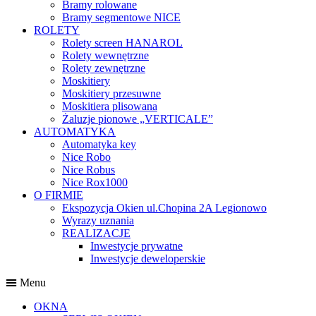
Bramy rolowane
Bramy segmentowe NICE
ROLETY
Rolety screen HANAROL
Rolety wewnętrzne
Rolety zewnętrzne
Moskitiery
Moskitiery przesuwne
Moskitiera plisowana
Żaluzje pionowe „VERTICALE”
AUTOMATYKA
Automatyka key
Nice Robo
Nice Robus
Nice Rox1000
O FIRMIE
Ekspozycja Okien ul.Chopina 2A Legionowo
Wyrazy uznania
REALIZACJE
Inwestycje prywatne
Inwestycje deweloperskie
Menu
OKNA