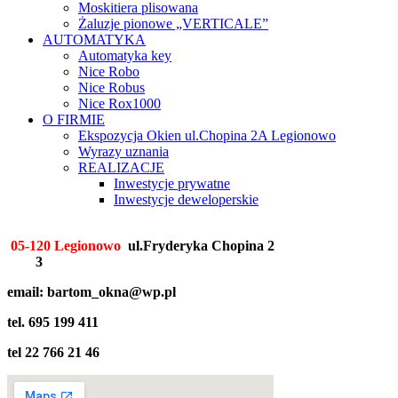
Moskitiera plisowana
Żaluzje pionowe „VERTICALE”
AUTOMATYKA
Automatyka key
Nice Robo
Nice Robus
Nice Rox1000
O FIRMIE
Ekspozycja Okien ul.Chopina 2A Legionowo
Wyrazy uznania
REALIZACJE
Inwestycje prywatne
Inwestycje deweloperskie
05-120 Legionowo
ul.Fryderyka Chopina 2
pn. – pt. 9 – 17 sob
9 – 1
3
email: bartom_okna@wp.pl
tel. 695 199 411
tel 22 766 21 46