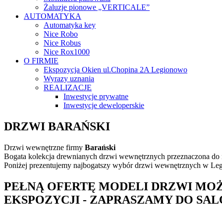
Żaluzje pionowe „VERTICALE”
AUTOMATYKA
Automatyka key
Nice Robo
Nice Robus
Nice Rox1000
O FIRMIE
Ekspozycja Okien ul.Chopina 2A Legionowo
Wyrazy uznania
REALIZACJE
Inwestycje prywatne
Inwestycje deweloperskie
DRZWI BARAŃSKI
Drzwi wewnętrzne firmy
Barański
Bogata kolekcja drewnianych drzwi wewnętrznych przeznaczona do n
Poniżej prezentujemy najbogatszy wybór drzwi wewnętrznych w Legi
PEŁNĄ OFERTĘ MODELI DRZWI MOŻ
EKSPOZYCJI - ZAPRASZAMY DO SA