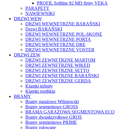
PROFIL Softline 82 MD firmy VEKA
PARAPETY
NAWIEWNIKI
DRZWI WEW
DRZWI WEWNĘTRZNE BARAŃSKI
Drzwi BARAŃSKI
DRZWI WEWNĘTRZNE POL-SKONE
DRZWI WEWNĘTRZNE PORTA
DRZWI WEWNĘTRZNE DRE
DRZWI WEWNĘTRZNE VOSTER
DRZWI ZEW
DRZWI ZEWNĘTRZNE MARTOM
DRZWI ZEWNĘTRZNE WIKĘD
DRZWI ZEWNĘTRZNE SETTO
DRZWI ZEWNĘTRZNE BARAŃSKI
DRZWI ZEWNĘTRZNE GERDA
Klamki infinity
Klamki roothkin
BRAMY
Bramy garażowe Wiśniowski
Bramy segmentowe GROSS
BRAMA GARAŻOWA SEGMENTOWA ECO
Bramy dwuskrzydłowe GROS
Bramy segmentowe PRIME
Bramy rolowane