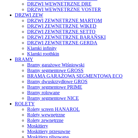
DRZWI WEWNĘTRZNE DRE
DRZWI WEWNĘTRZNE VOSTER
DRZWI ZEW
DRZWI ZEWNĘTRZNE MARTOM
DRZWI ZEWNĘTRZNE WIKĘD
DRZWI ZEWNĘTRZNE SETTO
DRZWI ZEWNĘTRZNE BARAŃSKI
DRZWI ZEWNĘTRZNE GERDA
Klamki infinity
Klamki roothkin
BRAMY
Bramy garażowe Wiśniowski
Bramy segmentowe GROSS
BRAMA GARAŻOWA SEGMENTOWA ECO
Bramy dwuskrzydłowe GROS
Bramy segmentowe PRIME
Bramy rolowane
Bramy segmentowe NICE
ROLETY
Rolety screen HANAROL
Rolety wewnętrzne
Rolety zewnętrzne
Moskitiery
Moskitiery przesuwne
Moskitiera plisowana