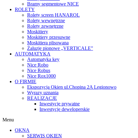
Bramy segmentowe NICE
ROLETY
Rolety screen HANAROL
Rolety wewnętrzne
Rolety zewnętrzne
Moskitiery
Moskitiery przesuwne
Moskitiera plisowana
Żaluzje pionowe „VERTICALE”
AUTOMATYKA
Automatyka key
Nice Robo
Nice Robus
Nice Rox1000
O FIRMIE
Ekspozycja Okien ul.Chopina 2A Legionowo
Wyrazy uznania
REALIZACJE
Inwestycje prywatne
Inwestycje deweloperskie
Menu
OKNA
SERWIS OKIEN