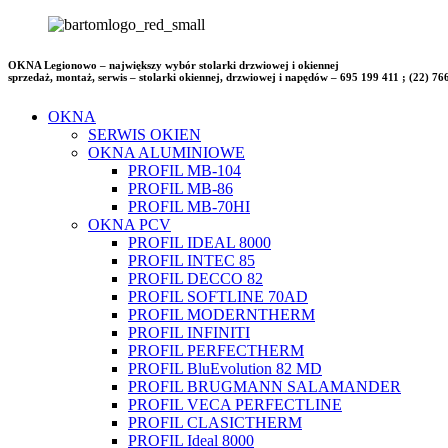
OKNA Legionowo – największy wybór stolarki drzwiowej i okiennej
sprzedaż, montaż, serwis – stolarki okiennej, drzwiowej i napędów – 695 199 411 ; (22) 76
OKNA
SERWIS OKIEN
OKNA ALUMINIOWE
PROFIL MB-104
PROFIL MB-86
PROFIL MB-70HI
OKNA PCV
PROFIL IDEAL 8000
PROFIL INTEC 85
PROFIL DECCO 82
PROFIL SOFTLINE 70AD
PROFIL MODERNTHERM
PROFIL INFINITI
PROFIL PERFECTHERM
PROFIL BluEvolution 82 MD
PROFIL BRUGMANN SALAMANDER
PROFIL VECA PERFECTLINE
PROFIL CLASICTHERM
PROFIL Ideal 8000