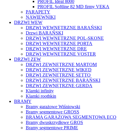
PROFIL Ideal 8000
PROFIL Softline 82 MD firmy VEKA
PARAPETY
NAWIEWNIKI
DRZWI WEW
DRZWI WEWNĘTRZNE BARAŃSKI
Drzwi BARAŃSKI
DRZWI WEWNĘTRZNE POL-SKONE
DRZWI WEWNĘTRZNE PORTA
DRZWI WEWNĘTRZNE DRE
DRZWI WEWNĘTRZNE VOSTER
DRZWI ZEW
DRZWI ZEWNĘTRZNE MARTOM
DRZWI ZEWNĘTRZNE WIKĘD
DRZWI ZEWNĘTRZNE SETTO
DRZWI ZEWNĘTRZNE BARAŃSKI
DRZWI ZEWNĘTRZNE GERDA
Klamki infinity
Klamki roothkin
BRAMY
Bramy garażowe Wiśniowski
Bramy segmentowe GROSS
BRAMA GARAŻOWA SEGMENTOWA ECO
Bramy dwuskrzydłowe GROS
Bramy segmentowe PRIME