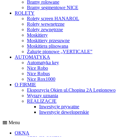
Bramy rolowane
Bramy segmentowe NICE
ROLETY
Rolety screen HANAROL
Rolety wewnętrzne
Rolety zewnętrzne
Moskitiery
Moskitiery przesuwne
Moskitiera plisowana
Żaluzje pionowe „VERTICALE”
AUTOMATYKA
Automatyka key
Nice Robo
Nice Robus
Nice Rox1000
O FIRMIE
Ekspozycja Okien ul.Chopina 2A Legionowo
Wyrazy uznania
REALIZACJE
Inwestycje prywatne
Inwestycje deweloperskie
Menu
OKNA