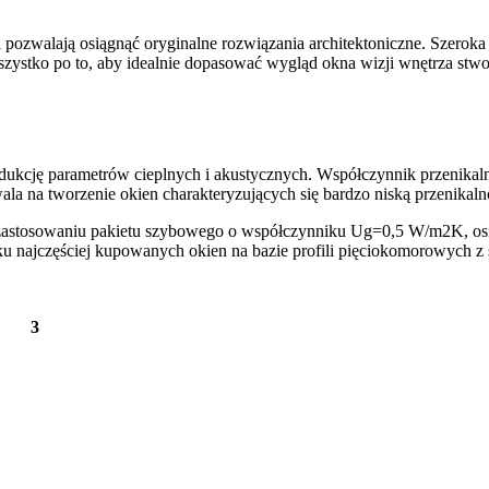
fili pozwalają osiągnąć oryginalne rozwiązania architektoniczne. Szero
ystko po to, aby idealnie dopasować wygląd okna wizji wnętrza stwor
dukcję parametrów cieplnych i akustycznych. Współczynnik przenikaln
 na tworzenie okien charakteryzujących się bardzo niską przenikalno
zastosowaniu pakietu szybowego o współczynniku Ug=0,5 W/m2K, osi
u najczęściej kupowanych okien na bazie profili pięciokomorowych
9 – 1
3