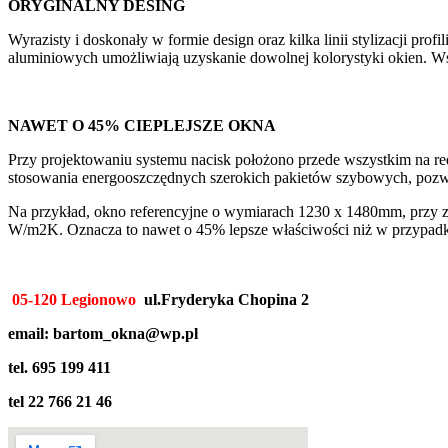
ORYGINALNY DESING
Wyrazisty i doskonały w formie design oraz kilka linii stylizacji pro
aluminiowych umożliwiają uzyskanie dowolnej kolorystyki okien. Wsz
NAWET O 45% CIEPLEJSZE OKNA
Przy projektowaniu systemu nacisk położono przede wszystkim na re
stosowania energooszczędnych szerokich pakietów szybowych, pozwala
Na przykład, okno referencyjne o wymiarach 1230 x 1480mm, przy 
W/m2K. Oznacza to nawet o 45% lepsze właściwości niż w przypadk
05-120 Legionowo
ul.Fryderyka Chopina 2
pn. – pt. 9 – 17 sob 
email: bartom_okna@wp.pl
tel. 695 199 411
tel 22 766 21 46