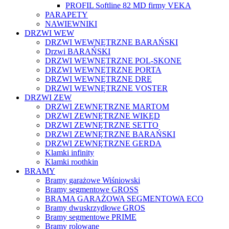
PROFIL Softline 82 MD firmy VEKA
PARAPETY
NAWIEWNIKI
DRZWI WEW
DRZWI WEWNĘTRZNE BARAŃSKI
Drzwi BARAŃSKI
DRZWI WEWNĘTRZNE POL-SKONE
DRZWI WEWNĘTRZNE PORTA
DRZWI WEWNĘTRZNE DRE
DRZWI WEWNĘTRZNE VOSTER
DRZWI ZEW
DRZWI ZEWNĘTRZNE MARTOM
DRZWI ZEWNĘTRZNE WIKĘD
DRZWI ZEWNĘTRZNE SETTO
DRZWI ZEWNĘTRZNE BARAŃSKI
DRZWI ZEWNĘTRZNE GERDA
Klamki infinity
Klamki roothkin
BRAMY
Bramy garażowe Wiśniowski
Bramy segmentowe GROSS
BRAMA GARAŻOWA SEGMENTOWA ECO
Bramy dwuskrzydłowe GROS
Bramy segmentowe PRIME
Bramy rolowane