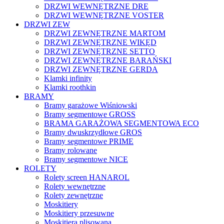
DRZWI WEWNĘTRZNE DRE
DRZWI WEWNĘTRZNE VOSTER
DRZWI ZEW
DRZWI ZEWNĘTRZNE MARTOM
DRZWI ZEWNĘTRZNE WIKĘD
DRZWI ZEWNĘTRZNE SETTO
DRZWI ZEWNĘTRZNE BARAŃSKI
DRZWI ZEWNĘTRZNE GERDA
Klamki infinity
Klamki roothkin
BRAMY
Bramy garażowe Wiśniowski
Bramy segmentowe GROSS
BRAMA GARAŻOWA SEGMENTOWA ECO
Bramy dwuskrzydłowe GROS
Bramy segmentowe PRIME
Bramy rolowane
Bramy segmentowe NICE
ROLETY
Rolety screen HANAROL
Rolety wewnętrzne
Rolety zewnętrzne
Moskitiery
Moskitiery przesuwne
Moskitiera plisowana