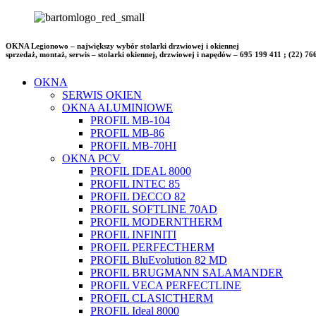
OKNA Legionowo – największy wybór stolarki drzwiowej i okiennej
sprzedaż, montaż, serwis – stolarki okiennej, drzwiowej i napędów – 695 199 411 ; (22) 76
OKNA
SERWIS OKIEN
OKNA ALUMINIOWE
PROFIL MB-104
PROFIL MB-86
PROFIL MB-70HI
OKNA PCV
PROFIL IDEAL 8000
PROFIL INTEC 85
PROFIL DECCO 82
PROFIL SOFTLINE 70AD
PROFIL MODERNTHERM
PROFIL INFINITI
PROFIL PERFECTHERM
PROFIL BluEvolution 82 MD
PROFIL BRUGMANN SALAMANDER
PROFIL VECA PERFECTLINE
PROFIL CLASICTHERM
PROFIL Ideal 8000