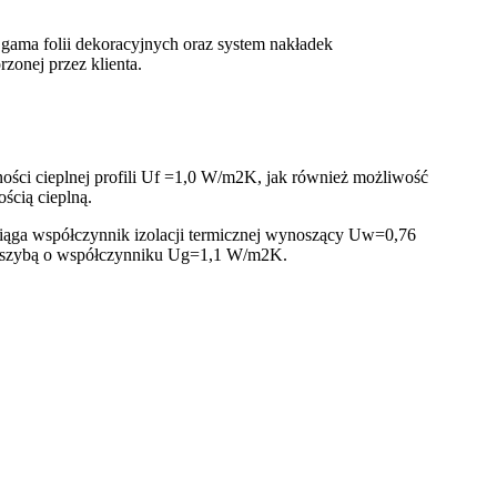
ka gama folii dekoracyjnych oraz system nakładek
zonej przez klienta.
ości cieplnej profili Uf =1,0 W/m2K, jak również możliwość
ścią cieplną.
ąga współczynnik izolacji termicznej wynoszący Uw=0,76
 z szybą o współczynniku Ug=1,1 W/m2K.