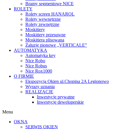
Bramy segmentowe NICE
ROLETY
Rolety screen HANAROL
Rolety wewnętrzne
Rolety zewnętrzne
Moskitiery
Moskitiery przesuwne
Moskitiera plisowana
Żaluzje pionowe „VERTICALE”
AUTOMATYKA
Automatyka key
Nice Robo
Nice Robus
Nice Rox1000
O FIRMIE
Ekspozycja Okien ul.Chopina 2A Legionowo
Wyrazy uznania
REALIZACJE
Inwestycje prywatne
Inwestycje deweloperskie
Menu
OKNA
SERWIS OKIEN