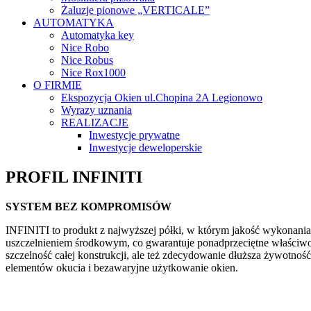
Żaluzje pionowe „VERTICALE”
AUTOMATYKA
Automatyka key
Nice Robo
Nice Robus
Nice Rox1000
O FIRMIE
Ekspozycja Okien ul.Chopina 2A Legionowo
Wyrazy uznania
REALIZACJE
Inwestycje prywatne
Inwestycje deweloperskie
PROFIL INFINITI
SYSTEM BEZ KOMPROMISÓW
INFINITI to produkt z najwyższej półki, w którym jakość wykonania
uszczelnieniem środkowym, co gwarantuje ponadprzeciętne właściwości
szczelność całej konstrukcji, ale też zdecydowanie dłuższa żywot
elementów okucia i bezawaryjne użytkowanie okien.