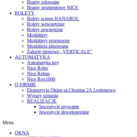
Bramy rolowane
Bramy segmentowe NICE
ROLETY
Rolety screen HANAROL
Rolety wewnętrzne
Rolety zewnętrzne
Moskitiery
Moskitiery przesuwne
Moskitiera plisowana
Żaluzje pionowe „VERTICALE”
AUTOMATYKA
Automatyka key
Nice Robo
Nice Robus
Nice Rox1000
O FIRMIE
Ekspozycja Okien ul.Chopina 2A Legionowo
Wyrazy uznania
REALIZACJE
Inwestycje prywatne
Inwestycje deweloperskie
Menu
OKNA