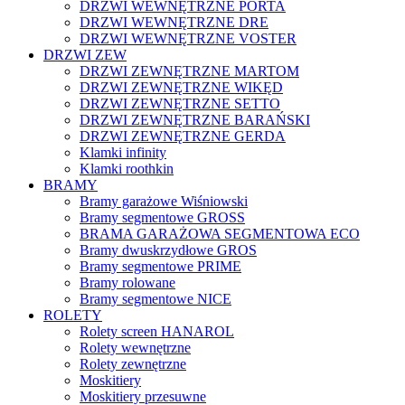
DRZWI WEWNĘTRZNE PORTA
DRZWI WEWNĘTRZNE DRE
DRZWI WEWNĘTRZNE VOSTER
DRZWI ZEW
DRZWI ZEWNĘTRZNE MARTOM
DRZWI ZEWNĘTRZNE WIKĘD
DRZWI ZEWNĘTRZNE SETTO
DRZWI ZEWNĘTRZNE BARAŃSKI
DRZWI ZEWNĘTRZNE GERDA
Klamki infinity
Klamki roothkin
BRAMY
Bramy garażowe Wiśniowski
Bramy segmentowe GROSS
BRAMA GARAŻOWA SEGMENTOWA ECO
Bramy dwuskrzydłowe GROS
Bramy segmentowe PRIME
Bramy rolowane
Bramy segmentowe NICE
ROLETY
Rolety screen HANAROL
Rolety wewnętrzne
Rolety zewnętrzne
Moskitiery
Moskitiery przesuwne